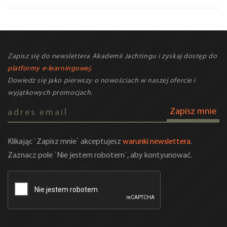
Zapisz się do newslettera Akademii Jachtingu i zyskaj dostęp do
platformy e-learningowej.
Dowiedz się jako pierwszy o nowościach w naszej ofercie i
wyjątkowych promocjach.
Zapisz mnie
Klikając `Zapisz mnie` akceptujesz
warunki newslettera
.
Zaznacz pole `Nie jestem robotem`, aby kontyunować.